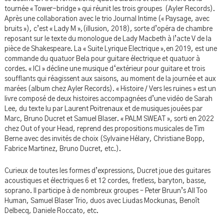
tournée « Tower-bridge » qui réunit les trois groupes (Ayler Records).
Après une collaboration avec le trio Journal Intime (« Paysage, avec
bruits »), c’est « Lady M »,(illusion, 2018), sorte d’opéra de chambre
reposant sur le texte du monologue de Lady Macbeth à l’acte V de la
pièce de Shakespeare. La « Suite Lyrique Electrique »,en 2019, est une
commande du quatuor Bela pour guitare électrique et quatuor à
cordes. « ICI » décline une musique d‘extérieur pour guitare et trois
soufflants qui réagissent aux saisons, au moment de la journée et aux
marées (album chez Ayler Records). « Histoire / Vers les ruines » est un
livre composé de deux histoires accompagnées d’une vidéo de Sarah
Lee, du texte lu par Laurent Poitrenaux et de musiques jouées par
Marc, Bruno Ducret et Samuel Blaser. « PALM SWEAT », sorti en 2022
chez Out of your Head, reprend des propositions musicales de Tim
Berne avec des invités de choix (Sylvaine Hélary, Christiane Bopp,
Fabrice Martinez, Bruno Ducret, etc.).
Curieux de toutes les formes d’expressions, Ducret joue des guitares
acoustiques et électriques 6 et 12 cordes, fretless, baryton, basse,
soprano. Il participe à de nombreux groupes – Peter Bruun’s All Too
Human, Samuel Blaser Trio, duos avec Liudas Mockunas, Benoît
Delbecq, Daniele Roccato, etc.