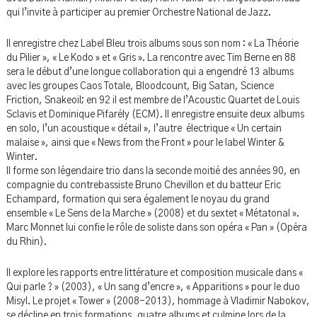
qui l’invite à participer au premier Orchestre National de Jazz.
Il enregistre chez Label Bleu trois albums sous son nom : « La Théorie
du Pilier », « Le Kodo » et « Gris ». La rencontre avec Tim Berne en 88
sera le début d’une longue collaboration qui a engendré 13 albums
avec les groupes Caos Totale, Bloodcount, Big Satan, Science
Friction, Snakeoil; en 92 il est membre de l’Acoustic Quartet de Louis
Sclavis et Dominique Pifarély (ECM). Il enregistre ensuite deux albums
en solo, l’un acoustique « détail », l’autre électrique « Un certain
malaise », ainsi que « News from the Front » pour le label Winter &
Winter.
Il forme son légendaire trio dans la seconde moitié des années 90, en
compagnie du contrebassiste Bruno Chevillon et du batteur Eric
Echampard, formation qui sera également le noyau du grand
ensemble « Le Sens de la Marche » (2008) et du sextet « Métatonal ».
Marc Monnet lui confie le rôle de soliste dans son opéra « Pan » (Opéra
du Rhin).
Il explore les rapports entre littérature et composition musicale dans «
Qui parle ? » (2003), « Un sang d’encre », « Apparitions » pour le duo
Misyl. Le projet « Tower » (2008-2013), hommage à Vladimir Nabokov,
se décline en trois formations, quatre albums et culmine lors de la