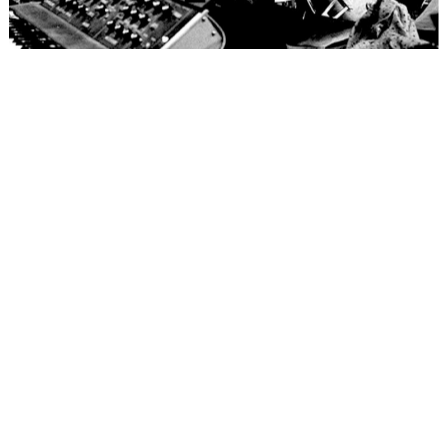
11h • L’ONJ, un
orchestre pas comme
les autres
Conférence-concert
par les élèves et le Big
Band du CRR de Paris
Cabane
Durée 1h30
Gratuit sur réservation