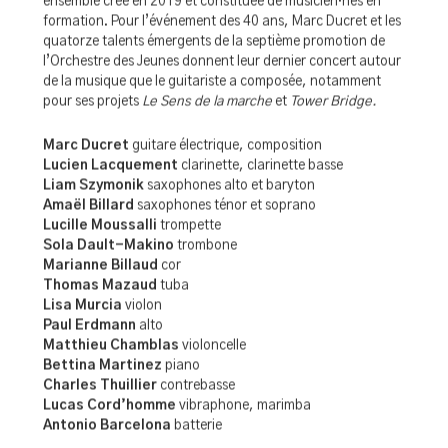
sans limites.
Il dirige cette saison l’Orchestre des Jeunes de l’ONJ,
ensemble créé en 2019 et constituée de musicien·nes en
formation. Pour l’événement des 40 ans, Marc Ducret et les
quatorze talents émergents de la septième promotion de
l’Orchestre des Jeunes donnent leur dernier concert autour
de la musique que le guitariste a composée, notamment
pour ses projets
Le Sens de la marche
et
Tower Bridge.
Marc Ducret
guitare électrique, composition
Lucien Lacquement
clarinette, clarinette basse
Liam Szymonik
saxophones alto et baryton
Amaël Billard
saxophones ténor et soprano
Lucille Moussalli
trompette
Sola Dault-Makino
trombone
Marianne Billaud
cor
Thomas Mazaud
tuba
Lisa Murcia
violon
Paul Erdmann
alto
Matthieu Chamblas
violoncelle
Bettina Martinez
piano
Charles Thuillier
contrebasse