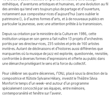
ans :
40 ans de création musicale en grande formation, de brassage
esthétique, d’aventures artistiques et humaines, et une évolution au fil
des années qui tend vers toujours plus de partage et d’ouverture,
notamment aux compositeur·rices d’aujourd’hui (sans oublier le
patrimoine !), à d’autres formes d’arts, et à de nouveaux publics en
particulier la jeunesse, avec une attention prêtée à la transmission.
Depuis sa création par le ministère de la Culture en 1986, cette
institution unique en son genre a fait naître 13 projets d’orchestres
portés par ses directeur·rices, 235 solistes et près de 160 artistes
invité·es. Autant de déclinaisons et d’histoires aussi différentes que
marquantes où la musique de jazz est explorée, questionnée, revisitée,
confrontée à diverses formes d’expressions et offerte au public dans
une démarche privilégiant le sens et la force du collectif.
Pour célébrer ses quatre décennies, l’ONJ, placé sous la direction de la
compositrice et flûtiste Sylvaine Hélary, investit le Théâtre Silvia
Monfort le temps d’un week-end autour d’un programme
spécialement concocté par ses équipes, entre mémoire,
contemporanéité et fenêtre sur l’avenir.