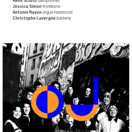
Sylvaine Hélary
flûtes, clavier
Rémi Sciuto
saxophones
Jessica Simon
trombone
Antonin Rayon
orgue Hammond
Christophe Lavergne
batterie