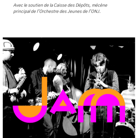
Lucas Cord’homme
vibraphone, marimba
Antonio Barcelona
batterie
Avec le soutien de la Caisse des Dépôts, mécène
principal de l’Orchestre des Jeunes de l’ONJ.