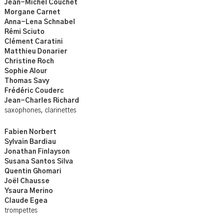
Jean-Michel Couchet
Morgane Carnet
Anna-Lena Schnabel
Rémi Sciuto
Clément Caratini
Matthieu Donarier
Christine Roch
Sophie Alour
Thomas Savy
Frédéric Couderc
Jean-Charles Richard
saxophones, clarinettes
Fabien Norbert
Sylvain
Bardiau
Jonathan
Finlayson
Susana Santos Silva
Quentin Ghomari
Joël Chausse
Ysaura Merino
Claude Egea
trompettes