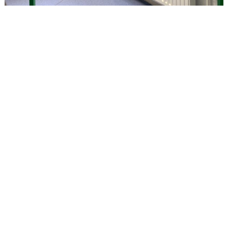
Chaque classe s’est entièrement destinée à l’écriture d’un conte en
classe avec leur maîtresse : deux histoires racontées par la mère des
enfants de la famille Plasma, une riche famille de vampires bavarois.
Dans la première histoire intitulée « Petit Croc Rouge », vous ne verrez
plus le Petit Chaperon Rouge de la même manière : une jeune vampire
qui apporte un petit pot de sang, une tarte aux os et un bouquet de
fleurs fanées à sa grand-mère malade. Dans cette histoire, ce sont «
Bienvenue à Blagis Vampire » et « Le Placard » qui rythment l’histoire
de Petit Croc rouge ! Vous allez rapidement comprendre qu’à l’école
Blagis Vampire, les placards ne servent pas qu’à ranger les
vêtements…
Quant au second conte « L’Enchanteur des Carpates », il nous plonge
dans l’univers de deux frères vampires aux personnalités bien
différentes : Drax, l’aîné au caractère cruel et son petit frère Max.
L’histoire de la famille Orteilensang regorge de secrets bien gardés…
La chanson « La clé de l’espoir » y résonne comme une douce mélodie,
pleine de mystère, qui accompagne Max sur le chemin de sa quête.
Pour clôturer le projet, les élèves se sont rendus au Théâtre des